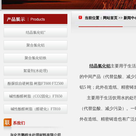
当前位置：
网站首页
>> 新闻中
结晶氯化铝"
聚合氯化铝
聚合氯化铝铁
结晶氯化铝
主要用于生活
絮凝剂(水处理)
的中间产品（代替盐酸、减少
酚脲烷自硬树脂 树脂FT600 FT2500
铝5 吨；此外在造纸、精密铸
碱性酚醛树脂（CO2固化）FT650
主要用于生活饮用水的处理
（代替盐酸、减少污染）。一吨
碱性酚醛树脂（醛硬化）FT810
外在造纸、精密铸造也有广泛
兴化市鹏程水处理材料有限公司